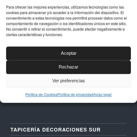
Para ofrecer las mejores experiencias, utilizamos tecnologías como las
cookies para almacenar y/o acceder a la información del dispositivo. El
consentimiento a estas tecnologías nos permitirá procesar datos como el
DATOS DE CONTACTO
comportamiento de navegación o los identificadores únicos en este sitio.
No consentir o retirar el consentimiento, puede afectar negativamente a
Dirección
ciertas características y funciones.
Calle Níquel, 24, Polígono La Albarizas,
29603, Marbella (Málaga)
Aceptar
Email
Rechazar
taller@dstapiceria.com
Teléfono
Ver preferencias
952 861 712 – 661 287 012
Política de Cookies
Política de privacidad
Aviso legal
TAPICERÍA DECORACIONES SUR