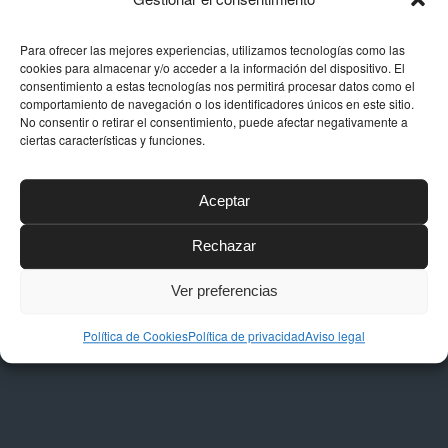
Para ofrecer las mejores experiencias, utilizamos tecnologías como las
cookies para almacenar y/o acceder a la información del dispositivo. El
consentimiento a estas tecnologías nos permitirá procesar datos como el
comportamiento de navegación o los identificadores únicos en este sitio.
DATOS DE CONTACTO
No consentir o retirar el consentimiento, puede afectar negativamente a
ciertas características y funciones.
Dirección
Calle Níquel, 24, Polígono La Albarizas,
Aceptar
29603, Marbella (Málaga)
Rechazar
Email
taller@dstapiceria.com
Ver preferencias
Teléfono
952 861 712 – 661 287 012
Política de Cookies
Política de privacidad
Aviso legal