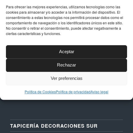
Para ofrecer las mejores experiencias, utilizamos tecnologías como las
cookies para almacenar y/o acceder a la información del dispositivo. El
consentimiento a estas tecnologías nos permitirá procesar datos como el
DATOS DE CONTACTO
comportamiento de navegación o los identificadores únicos en este sitio.
No consentir o retirar el consentimiento, puede afectar negativamente a
Dirección
ciertas características y funciones.
Calle Níquel, 24, Polígono La Albarizas,
29603, Marbella (Málaga)
Aceptar
Email
Rechazar
taller@dstapiceria.com
Teléfono
Ver preferencias
952 861 712 – 661 287 012
Política de Cookies
Política de privacidad
Aviso legal
TAPICERÍA DECORACIONES SUR