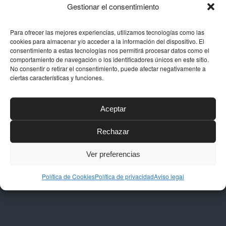
calidades del sector.
Gestionar el consentimiento
Para ofrecer las mejores experiencias, utilizamos tecnologías como las
cookies para almacenar y/o acceder a la información del dispositivo. El
consentimiento a estas tecnologías nos permitirá procesar datos como el
comportamiento de navegación o los identificadores únicos en este sitio.
No consentir o retirar el consentimiento, puede afectar negativamente a
DATOS DE CONTACTO
ciertas características y funciones.
Dirección
Aceptar
Calle Níquel, 24, Polígono La Albarizas,
29603, Marbella (Málaga)
Rechazar
Email
taller@dstapiceria.com
Ver preferencias
Teléfono
Política de Cookies
Política de privacidad
Aviso legal
952 861 712 – 661 287 012