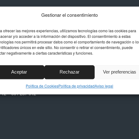
Gestionar el consentimiento
 DE CONTACTO
TAPICERÍA
DECORACIONES SU
a ofrecer las mejores experiencias, utilizamos tecnologías como las cookies para
n
acenar y/o acceder a la información del dispositivo. El consentimiento a estas
Contacto
uel, 24, Polígono La
nologías nos permitirá procesar datos como el comportamiento de navegación o lo
ntificadores únicos en este sitio. No consentir o retirar el consentimiento, puede
,
Aviso legal
ctar negativamente a ciertas características y funciones.
arbella (Málaga)
Política de privacidad
Política de Cookies (EU)
Aceptar
Rechazar
Ver preferencias
stapiceria.com
Política de Cookies
Política de privacidad
Aviso legal
712 – 661 287 012