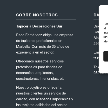
SOBRE NOSOTROS
DATOS
Par
Tapicería Decoraciones Sur
Direcció
alm
Calle Níq
tec
Paco Fernández dirige una empresa
ide
Albarizas
de tapiceros profesionales en
afe
29603, M
Marbella. Con más de 35 años de
experiencia en el sector.
Email
taller@d
Ofrecemos nuestros servicios
profesionales para tiendas de
Teléfono
decoración, arquitectos,
952 861 
constructores, interioristas, etc.
Nuestro objetivo es ofrecer a
nuestros clientes un servicio de
calidad, con acabados impecables y
las mejores calidades del sector.