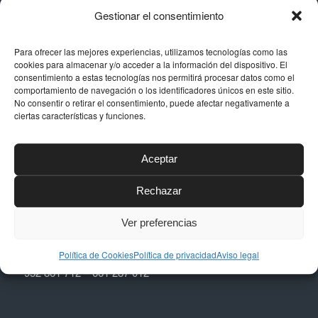
de calidad, con acabados impecables y las mejores
Gestionar el consentimiento
calidades del sector.
Para ofrecer las mejores experiencias, utilizamos tecnologías como las
cookies para almacenar y/o acceder a la información del dispositivo. El
consentimiento a estas tecnologías nos permitirá procesar datos como el
comportamiento de navegación o los identificadores únicos en este sitio.
No consentir o retirar el consentimiento, puede afectar negativamente a
ciertas características y funciones.
DATOS DE CONTACTO
Dirección
Aceptar
Calle Níquel, 24, Polígono La Albarizas,
29603, Marbella (Málaga)
Rechazar
Email
Ver preferencias
taller@dstapiceria.com
Teléfono
Política de Cookies
Política de privacidad
Aviso legal
952 861 712 – 661 287 012