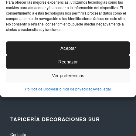
Para ofrecer las mejores experiencias, utilizamos tecnologías como las
cookies para almacenar y/o acceder a la información del dispositivo. El
DATOS DE CONTACTO
consentimiento a estas tecnologías nos permitirá procesar datos como el
comportamiento de navegación o los identificadores únicos en este sitio.
No consentir o retirar el consentimiento, puede afectar negativamente a
Dirección
ciertas características y funciones.
Calle Níquel, 24, Polígono La Albarizas,
29603, Marbella (Málaga)
Aceptar
Email
taller@dstapiceria.com
Rechazar
Teléfono
Ver preferencias
952 861 712 – 661 287 012
Política de Cookies
Política de privacidad
Aviso legal
TAPICERÍA DECORACIONES SUR
Contacto