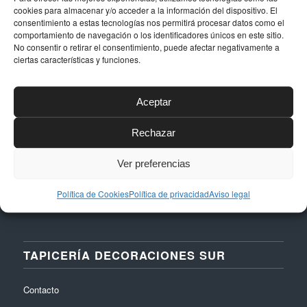
DATOS DE CONTACTO
cookies para almacenar y/o acceder a la información del dispositivo. El
consentimiento a estas tecnologías nos permitirá procesar datos como el
comportamiento de navegación o los identificadores únicos en este sitio.
Dirección
No consentir o retirar el consentimiento, puede afectar negativamente a
Calle Níquel, 24, Polígono La Albarizas,
ciertas características y funciones.
29603, Marbella (Málaga)
Email
Aceptar
taller@dstapiceria.com
Rechazar
Teléfono
952 861 712 – 661 287 012
Ver preferencias
Política de Cookies
Política de privacidad
Aviso legal
TAPICERÍA DECORACIONES SUR
Contacto