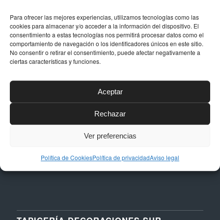
Para ofrecer las mejores experiencias, utilizamos tecnologías como las
cookies para almacenar y/o acceder a la información del dispositivo. El
consentimiento a estas tecnologías nos permitirá procesar datos como el
comportamiento de navegación o los identificadores únicos en este sitio.
DATOS DE CONTACTO
No consentir o retirar el consentimiento, puede afectar negativamente a
ciertas características y funciones.
Dirección
Calle Níquel, 24, Polígono La Albarizas,
29603, Marbella (Málaga)
Aceptar
Email
Rechazar
taller@dstapiceria.com
Ver preferencias
Teléfono
952 861 712 – 661 287 012
Política de Cookies
Política de privacidad
Aviso legal
TAPICERÍA DECORACIONES SUR