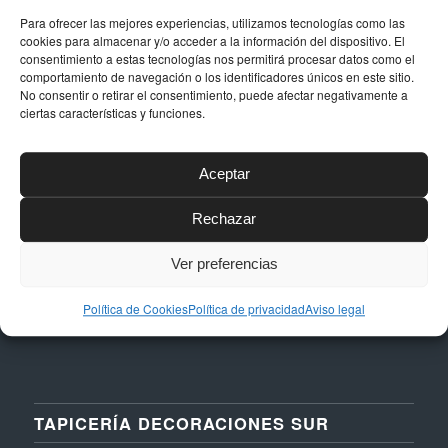
Para ofrecer las mejores experiencias, utilizamos tecnologías como las
cookies para almacenar y/o acceder a la información del dispositivo. El
consentimiento a estas tecnologías nos permitirá procesar datos como el
DATOS DE CONTACTO
comportamiento de navegación o los identificadores únicos en este sitio.
No consentir o retirar el consentimiento, puede afectar negativamente a
Dirección
ciertas características y funciones.
Calle Níquel, 24, Polígono La Albarizas,
29603, Marbella (Málaga)
Aceptar
Email
Rechazar
taller@dstapiceria.com
Teléfono
Ver preferencias
952 861 712 – 661 287 012
Política de Cookies
Política de privacidad
Aviso legal
TAPICERÍA DECORACIONES SUR