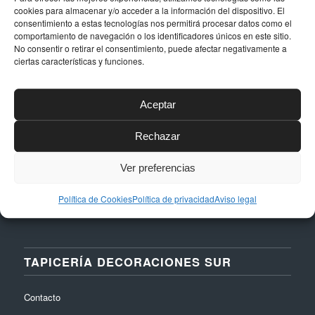
DATOS DE CONTACTO
cookies para almacenar y/o acceder a la información del dispositivo. El
consentimiento a estas tecnologías nos permitirá procesar datos como el
comportamiento de navegación o los identificadores únicos en este sitio.
Dirección
No consentir o retirar el consentimiento, puede afectar negativamente a
Calle Níquel, 24, Polígono La Albarizas,
ciertas características y funciones.
29603, Marbella (Málaga)
Email
Aceptar
taller@dstapiceria.com
Rechazar
Teléfono
952 861 712 – 661 287 012
Ver preferencias
Política de Cookies
Política de privacidad
Aviso legal
TAPICERÍA DECORACIONES SUR
Contacto