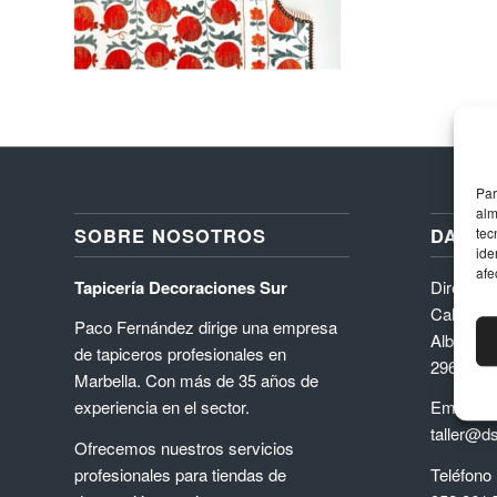
Par
alm
SOBRE NOSOTROS
DATOS
tec
ide
afe
Tapicería Decoraciones Sur
Direcció
Calle Níq
Paco Fernández dirige una empresa
Albarizas
de tapiceros profesionales en
29603, M
Marbella. Con más de 35 años de
experiencia en el sector.
Email
taller@d
Ofrecemos nuestros servicios
profesionales para tiendas de
Teléfono