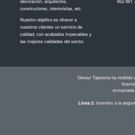
decoración, arquitectos,
952 861 
constructores, interioristas, etc.
Nuestro objetivo es ofrecer a
nuestros clientes un servicio de
calidad, con acabados impecables y
las mejores calidades del sector.
Decsur Tapicería ha recibido
financ
enmarcada e
Línea 2:
Incentivo a la segun