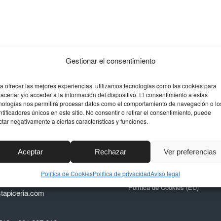
Gestionar el consentimiento
a ofrecer las mejores experiencias, utilizamos tecnologías como las cookies para
acenar y/o acceder a la información del dispositivo. El consentimiento a estas
 DE CONTACTO
TAPICERÍA
nologías nos permitirá procesar datos como el comportamiento de navegación o lo
DECORACIONES SU
ntificadores únicos en este sitio. No consentir o retirar el consentimiento, puede
ctar negativamente a ciertas características y funciones.
n
Contacto
uel, 24, Polígono La
,
Aceptar
Rechazar
Ver preferencias
Aviso legal
arbella (Málaga)
Política de privacidad
Política de Cookies
Política de privacidad
Aviso legal
Política de Cookies (EU)
stapiceria.com