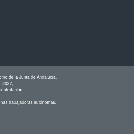
omo de la Junta de Andalucía,
1-2027,
contratación
sonas trabajadoras autónomas,