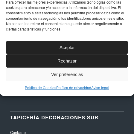
Para ofrecer las mejores experiencias, utilizamos tecnologías como las
cookies para almacenar y/o acceder a la información del dispositivo. El
DATOS DE CONTACTO
consentimiento a estas tecnologías nos permitirá procesar datos como el
comportamiento de navegación o los identificadores únicos en este sitio.
No consentir o retirar el consentimiento, puede afectar negativamente a
Dirección
ciertas características y funciones.
Calle Níquel, 24, Polígono La Albarizas,
29603, Marbella (Málaga)
Aceptar
Email
taller@dstapiceria.com
Rechazar
Teléfono
Ver preferencias
952 861 712 – 661 287 012
Política de Cookies
Política de privacidad
Aviso legal
TAPICERÍA DECORACIONES SUR
Contacto