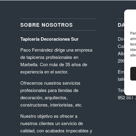
SOBRE NOSOTROS
DATOS
Par
Tapicería Decoraciones Sur
Direcció
alm
tec
Calle Níq
Paco Fernández dirige una empresa
ide
Albarizas
afe
de tapiceros profesionales en
29603, M
Marbella. Con más de 35 años de
experiencia en el sector.
Email
taller@d
Ofrecemos nuestros servicios
profesionales para tiendas de
Teléfono
decoración, arquitectos,
952 861 
constructores, interioristas, etc.
Nuestro objetivo es ofrecer a
nuestros clientes un servicio de
calidad, con acabados impecables y