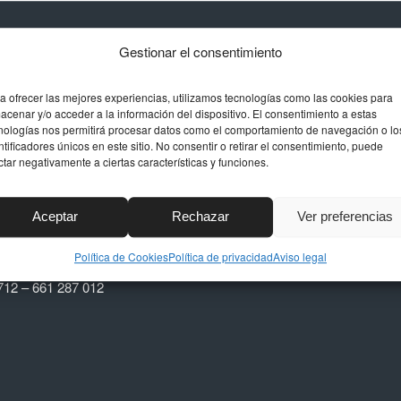
Gestionar el consentimiento
 DE CONTACTO
TAPICERÍA
DECORACIONES SU
a ofrecer las mejores experiencias, utilizamos tecnologías como las cookies para
n
acenar y/o acceder a la información del dispositivo. El consentimiento a estas
nologías nos permitirá procesar datos como el comportamiento de navegación o lo
Contacto
uel, 24, Polígono La
ntificadores únicos en este sitio. No consentir o retirar el consentimiento, puede
,
ctar negativamente a ciertas características y funciones.
Aviso legal
arbella (Málaga)
Política de privacidad
Aceptar
Rechazar
Ver preferencias
Política de Cookies (EU)
stapiceria.com
Política de Cookies
Política de privacidad
Aviso legal
712 – 661 287 012