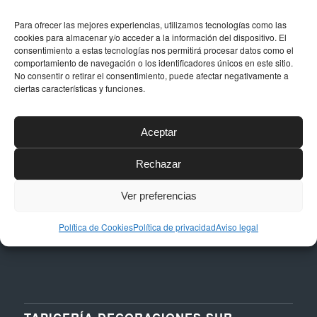
Para ofrecer las mejores experiencias, utilizamos tecnologías como las
cookies para almacenar y/o acceder a la información del dispositivo. El
consentimiento a estas tecnologías nos permitirá procesar datos como el
comportamiento de navegación o los identificadores únicos en este sitio.
DATOS DE CONTACTO
No consentir o retirar el consentimiento, puede afectar negativamente a
ciertas características y funciones.
Dirección
Calle Níquel, 24, Polígono La Albarizas,
29603, Marbella (Málaga)
Aceptar
Email
Rechazar
taller@dstapiceria.com
Ver preferencias
Teléfono
952 861 712 – 661 287 012
Política de Cookies
Política de privacidad
Aviso legal
TAPICERÍA DECORACIONES SUR