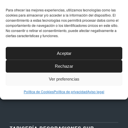
Para ofrecer las mejores experiencias, utilizamos tecnologías como las
cookies para almacenar y/o acceder a la información del dispositivo. El
consentimiento a estas tecnologías nos permitirá procesar datos como el
comportamiento de navegación o los identificadores únicos en este sitio.
DATOS DE CONTACTO
No consentir o retirar el consentimiento, puede afectar negativamente a
ciertas características y funciones.
Dirección
Calle Níquel, 24, Polígono La Albarizas,
29603, Marbella (Málaga)
Aceptar
Email
Rechazar
taller@dstapiceria.com
Ver preferencias
Teléfono
952 861 712 – 661 287 012
Política de Cookies
Política de privacidad
Aviso legal
TAPICERÍA DECORACIONES SUR