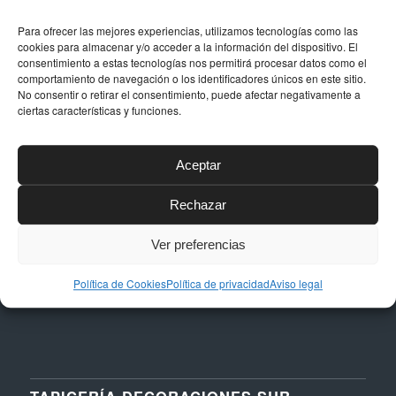
Para ofrecer las mejores experiencias, utilizamos tecnologías como las
cookies para almacenar y/o acceder a la información del dispositivo. El
consentimiento a estas tecnologías nos permitirá procesar datos como el
comportamiento de navegación o los identificadores únicos en este sitio.
DATOS DE CONTACTO
No consentir o retirar el consentimiento, puede afectar negativamente a
ciertas características y funciones.
Dirección
Calle Níquel, 24, Polígono La Albarizas,
29603, Marbella (Málaga)
Aceptar
Email
Rechazar
taller@dstapiceria.com
Ver preferencias
Teléfono
952 861 712 – 661 287 012
Política de Cookies
Política de privacidad
Aviso legal
TAPICERÍA DECORACIONES SUR