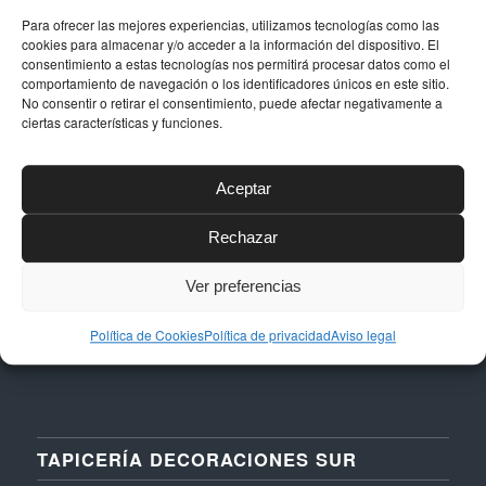
Para ofrecer las mejores experiencias, utilizamos tecnologías como las
cookies para almacenar y/o acceder a la información del dispositivo. El
consentimiento a estas tecnologías nos permitirá procesar datos como el
DATOS DE CONTACTO
comportamiento de navegación o los identificadores únicos en este sitio.
No consentir o retirar el consentimiento, puede afectar negativamente a
Dirección
ciertas características y funciones.
Calle Níquel, 24, Polígono La Albarizas,
29603, Marbella (Málaga)
Aceptar
Email
Rechazar
taller@dstapiceria.com
Teléfono
Ver preferencias
952 861 712 – 661 287 012
Política de Cookies
Política de privacidad
Aviso legal
TAPICERÍA DECORACIONES SUR