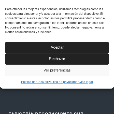
Para ofrecer las mejores experiencias, utilizamos tecnologías como las
cookies para almacenar y/o acceder a la información del dispositivo. El
consentimiento a estas tecnologías nos permitirá procesar datos como el
DATOS DE CONTACTO
comportamiento de navegación o los identificadores únicos en este sitio.
No consentir o retirar el consentimiento, puede afectar negativamente a
ciertas características y funciones.
Dirección
Calle Níquel, 24, Polígono La Albarizas,
29603, Marbella (Málaga)
Aceptar
Email
Rechazar
taller@dstapiceria.com
Ver preferencias
Teléfono
952 861 712 – 661 287 012
Política de Cookies
Política de privacidad
Aviso legal
TAPICERÍA DECORACIONES SUR