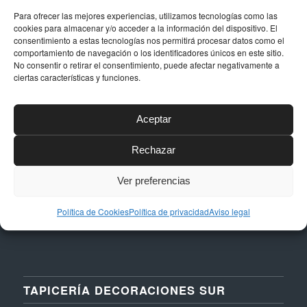
Para ofrecer las mejores experiencias, utilizamos tecnologías como las
cookies para almacenar y/o acceder a la información del dispositivo. El
consentimiento a estas tecnologías nos permitirá procesar datos como el
DATOS DE CONTACTO
comportamiento de navegación o los identificadores únicos en este sitio.
No consentir o retirar el consentimiento, puede afectar negativamente a
Dirección
ciertas características y funciones.
Calle Níquel, 24, Polígono La Albarizas,
29603, Marbella (Málaga)
Aceptar
Email
Rechazar
taller@dstapiceria.com
Teléfono
Ver preferencias
952 861 712 – 661 287 012
Política de Cookies
Política de privacidad
Aviso legal
TAPICERÍA DECORACIONES SUR