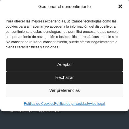
de calidad, con acabados impecables y las mejores
Gestionar el consentimiento
calidades del sector.
Para ofrecer las mejores experiencias, utilizamos tecnologías como las
cookies para almacenar y/o acceder a la información del dispositivo. El
consentimiento a estas tecnologías nos permitirá procesar datos como el
comportamiento de navegación o los identificadores únicos en este sitio.
No consentir o retirar el consentimiento, puede afectar negativamente a
ciertas características y funciones.
DATOS DE CONTACTO
Dirección
Aceptar
Calle Níquel, 24, Polígono La Albarizas,
29603, Marbella (Málaga)
Rechazar
Email
Ver preferencias
taller@dstapiceria.com
Teléfono
Política de Cookies
Política de privacidad
Aviso legal
952 861 712 – 661 287 012